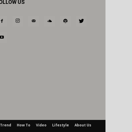
OLLOW US
Trend
How To
Video
Lifestyle
About Us