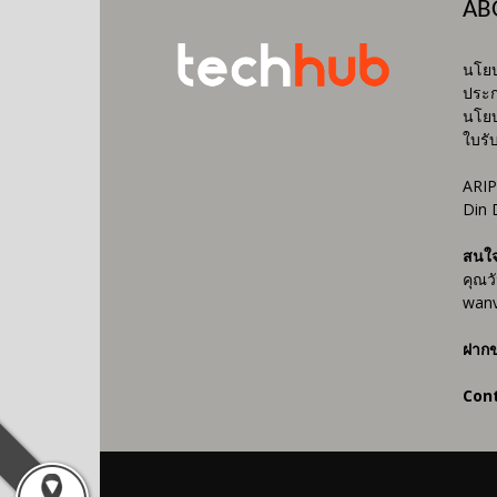
AB
นโยบ
ประก
นโยบ
ใบรั
ARIP
Din 
สนใ
คุณว
wanv
ฝากข
Con