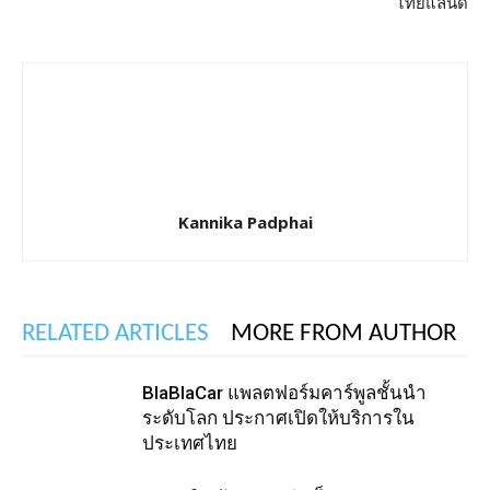
ไทยแลนด์
Kannika Padphai
RELATED ARTICLES
MORE FROM AUTHOR
BlaBlaCar แพลตฟอร์มคาร์พูลชั้นนำ
ระดับโลก ประกาศเปิดให้บริการใน
ประเทศไทย