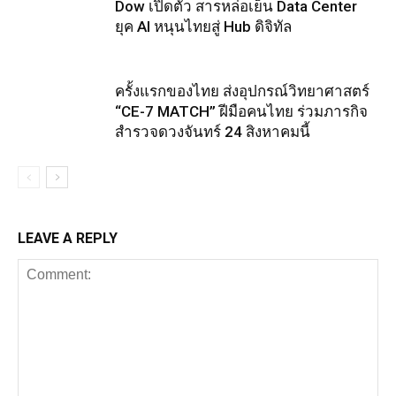
Dow เปิดตัว สารหล่อเย็น Data Center
ยุค AI หนุนไทยสู่ Hub ดิจิทัล
ครั้งแรกของไทย ส่งอุปกรณ์วิทยาศาสตร์
“CE-7 MATCH” ฝีมือคนไทย ร่วมภารกิจ
สำรวจดวงจันทร์ 24 สิงหาคมนี้
LEAVE A REPLY