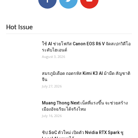
Hot Issue
ใช้ AI ช่วยโฟกัส Canon EOS R6 V จัดสเปกวิดีโอ
ระดับไฮเอนด์
August 3, 2026
สมรภูมิเดือด ถอดรหัส Kimi K3 AI ม้ามืด สัญชาติ
จีน
July 27, 2026
Muang Thong Next เน็ตที่แรงขึ้น จะช่วยสร้าง
เมืองอัจฉริยะได้จริงไหม
July 16, 2026
ชิป SoC ตัวใหม่ เปิดตัว Nvidia RTX Spark ชู