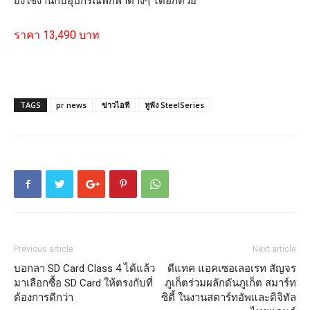
ราคา 13,490 บาท
TAGS
pr news
ข่าวไอที
หูฟัง SteelSeries
Previous article
Next article
บอกลา SD Card Class 4 ได้แล้ว
ดีแทค แอคเซอเลอเรท สัญจร
มาเลือกซื้อ SD Card ให้ตรงกับที่
ภูเก็ตร่วมผลักดันภูเก็ต สมาร์ท
ต้องการดีกว่า
ซิตี้ ในงานสตาร์ทอัพและดิจิทัล