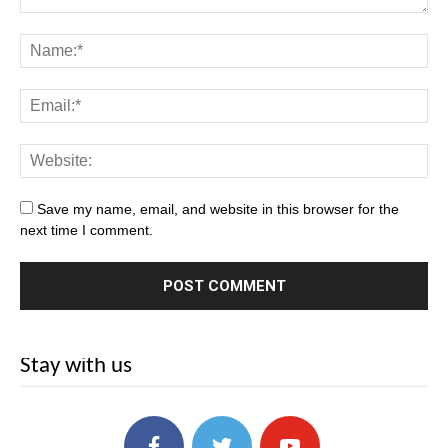
Save my name, email, and website in this browser for the
next time I comment.
Stay with us