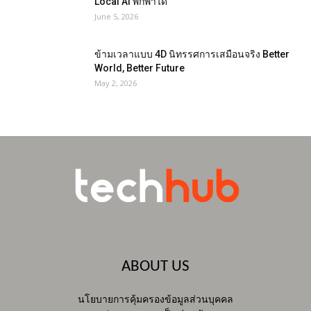
Local AI พกพาได้
June 5, 2026
ข้ามเวลาแบบ 4D นิทรรศการเสมือนจริง Better
World, Better Future
May 2, 2026
ABOUT US
นโยบายการคุ้มครองข้อมูลส่วนบุคคล