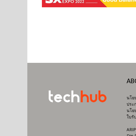
AB
นโยบ
ประก
นโยบ
ใบรั
ARIP
Din 