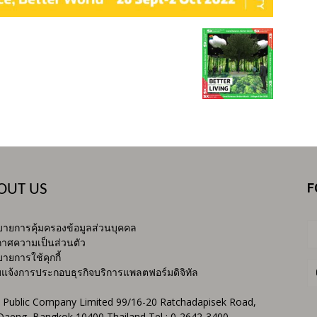
F
OUT US
ายการคุ้มครองข้อมูลส่วนบุคคล
าศความเป็นส่วนตัว
ายการใช้คุกกี้
บแจ้งการประกอบธุรกิจบริการแพลตฟอร์มดิจิทัล
 Public Company Limited 99/16-20 Ratchadapisek Road,
Daeng, Bangkok 10400 Thailand Tel : 0-2642-3400