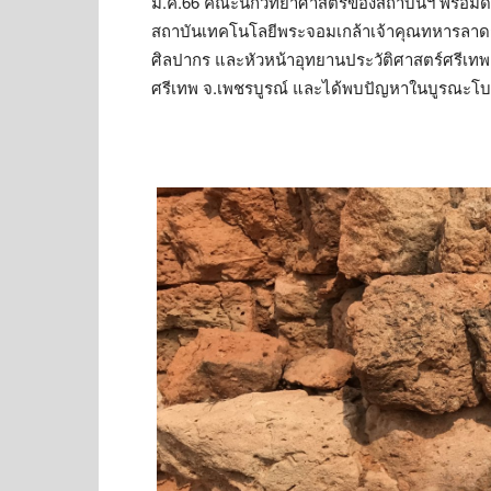
มี.ค.66 คณะนักวิทยาศาสตร์ของสถาบันฯ พร้อมด
สถาบันเทคโนโลยีพระจอมเกล้าเจ้าคุณทหารลาดก
ศิลปากร และหัวหน้าอุทยานประวัติศาสตร์ศรีเทพ
ศรีเทพ จ.เพชรบูรณ์ และได้พบปัญหาในบูรณะโบรา