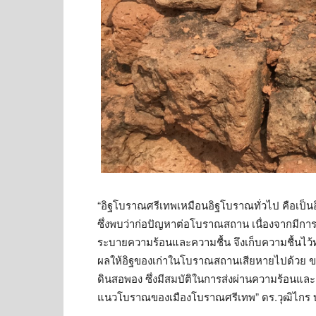
“อิฐโบราณศรีเทพเหมือนอิฐโบราณทั่วไป คือเป็น
ซึ่งพบว่าก่อปัญหาต่อโบราณสถาน เนื่องจากมีการ
ระบายความร้อนและความชื้น จึงเก็บความชื้นไว้ทำใ
ผลให้อิฐของเก่าในโบราณสถานเสียหายไปด้วย ข
ดินสอพอง ซึ่งมีสมบัติในการส่งผ่านความร้อนแล
แนวโบราณของเมืองโบราณศรีเทพ” ดร.วุฒิไกร บุษย