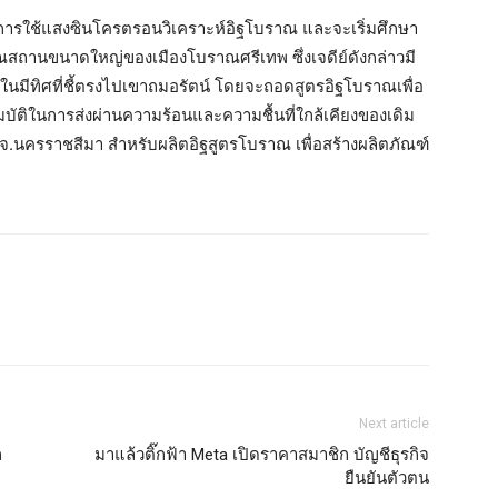
ในการใช้แสงซินโครตรอนวิเคราะห์อิฐโบราณ และจะเริ่มศึกษา
ราณสถานขนาดใหญ่ของเมืองโบราณศรีเทพ ซึ่งเจดีย์ดังกล่าวมี
่ในมีทิศที่ชี้ตรงไปเขาถมอรัตน์ โดยจะถอดสูตรอิฐโบราณเพื่อ
สมบัติในการส่งผ่านความร้อนและความชื้นที่ใกล้เคียงของเดิม
อง จ.นครราชสีมา สำหรับผลิตอิฐสูตรโบราณ เพื่อสร้างผลิตภัณฑ์
Next article
ก
มาแล้วติ๊กฟ้า Meta เปิดราคาสมาชิก บัญชีธุรกิจ
ยืนยันตัวตน