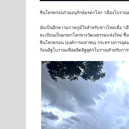
ซินโครตรอนร่วมอนุรักษ์มรดกโลก “เมืองโบราณศร
นับเป็นอีกความภาคภูมิใจสำหรับชาวไทยเมื่อ “เม
ทะเบียนเป็นมรดกโลกทางวัฒนธรรมแห่งใหม่ ซึ่งก
ซินโครตรอน (องค์การมหาชน) กระทรวงการอุดมศึก
ก้อนอิฐโบราณเพื่อผลิตอิฐสูตรโบราณสำหรับก