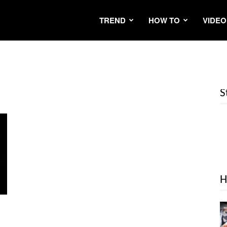
TREND
HOW TO
VIDEO
S
H