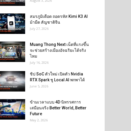
August 3, 2026
สมรภูมิเดือด ถอดรหัส Kimi K3 AI
ม้ามืด สัญชาติจีน
July 27, 2026
Muang Thong Next เน็ตที่แรงขึ้น
จะช่วยสร้างเมืองอัจฉริยะได้จริง
ไหม
July 16, 2026
ชิป SoC ตัวใหม่ เปิดตัว Nvidia
RTX Spark ชู Local AI พกพาได้
June 5, 2026
ข้ามเวลาแบบ 4D นิทรรศการ
เสมือนจริง Better World, Better
Future
May 2, 2026