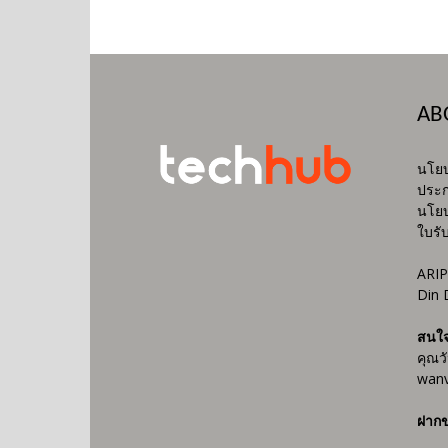
AB
นโยบ
ประก
นโยบ
ใบรั
ARIP
Din 
สนใ
คุณว
wanv
ฝากข