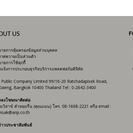
F
OUT US
ายการคุ้มครองข้อมูลส่วนบุคคล
าศความเป็นส่วนตัว
ายการใช้คุกกี้
บแจ้งการประกอบธุรกิจบริการแพลตฟอร์มดิจิทัล
 Public Company Limited 99/16-20 Ratchadapisek Road,
Daeng, Bangkok 10400 Thailand Tel : 0-2642-3400
จลงโฆษณาติดต่อ
ันวิสาข์ คำหอมรื่น (คุณแนน) โทร. 08-1668-2221 หรือ email :
isak@arip.co.th
่าวประชาสัมพันธ์