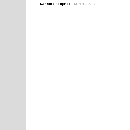
Kannika Padphai
-
March 2, 2017