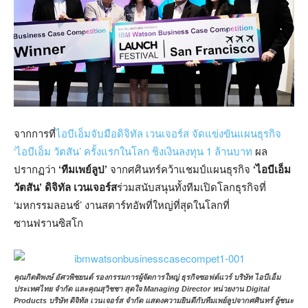
จากการที่
ไอบีเอ็มจับมือดิจิทัล เวนเจอร์ส จัดแข่งขันแผนธุรกิจ
‘ไอบีเอ็ม วัตสัน’ ครั้งแรกในโลก ชิงเงินลงทุน 1 ล้านบาท
ผล
ปรากฏว่า
‘ทีมเพย์ลูป’
จากศศินทร์คว้าแชมป์แผนธุรกิจ
‘ไอบีเอ็ม
วัตสัน’
ดิจิทัล เวนเจอร์ส
ร่วมสนับสนุนทั้งทีมเปิดโลกธุรกิจที่
‘มหกรรมลอนช์’ งานสตาร์ทอัพที่ใหญ่ที่สุดในโลกที่
ซานฟรานซิสโก
คุณกิตติพงษ์ อัศวพิชยนต์ รองกรรมการผู้จัดการใหญ่ ธุรกิจซอฟต์แวร์ บริษัท ไอบีเอ็ม
ประเทศไทย จำกัด และคุณสุวิชชา สุดใจ Managing Director หน่วยงาน Digital
Products บริษัท ดิจิทัล เวนเจอร์ส จำกัด แสดงความยินดีกับทีมเพย์ลูปจากศศินทร์ ผู้ชนะ