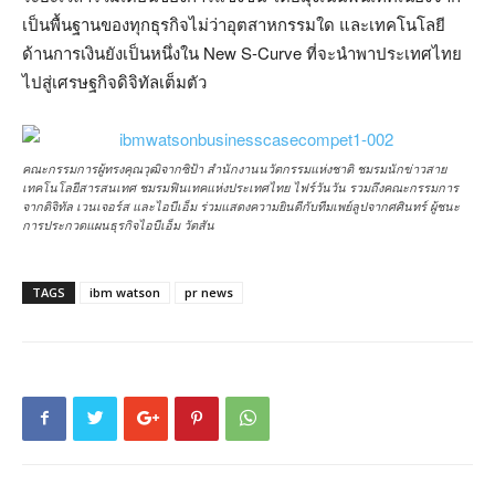
เป็นพื้นฐานของทุกธุรกิจไม่ว่าอุตสาหกรรมใด และเทคโนโลยี
ด้านการเงินยังเป็นหนึ่งใน New S-Curve ที่จะนำพาประเทศไทย
ไปสู่เศรษฐกิจดิจิทัลเต็มตัว
คณะกรรมการผู้ทรงคุณวุฒิจากซิป้า สํานักงานนวัตกรรมแห่งชาติ ชมรมนักข่าวสาย
เทคโนโลยีสารสนเทศ ชมรมฟินเทคแห่งประเทศไทย ไฟร์วันวัน รวมถึงคณะกรรมการ
จากดิจิทัล เวนเจอร์ส และไอบีเอ็ม ร่วมแสดงความยินดีกับทีมเพย์ลูปจากศศินทร์ ผู้ชนะ
การประกวดแผนธุรกิจไอบีเอ็ม วัตสัน
TAGS
ibm watson
pr news