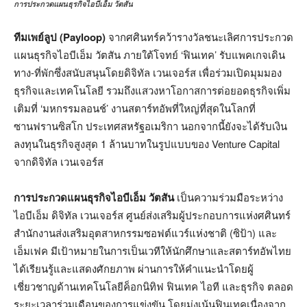
การประกวดแผนธุรกิจไอบีเอ็ม วัตสัน
ทีมเพย์ลูป (Payloop)
จากศศินทร์คว้ารางวัลชนะเลิศการประกวด
แผนธุรกิจไอบีเอ็ม วัตสัน ภายใต้โจทย์ ‘ฟินเทค’ รับแพคเกจเดิน
ทาง-ที่พักซึ่งสนับสนุนโดยดิจิทัล เวนเจอร์ส เพื่อร่วมเปิดมุมมอง
ธุรกิจและเทคโนโลยี รวมถึงแสวงหาโอกาสการต่อยอดธุรกิจเพิ่ม
เติมที่ ‘มหกรรมลอนช์’ งานสตาร์ทอัพที่ใหญ่ที่สุดในโลกที่
ซานฟรานซิสโก ประเทศสหรัฐอเมริกา นอกจากนี้ยังจะได้รับเงิน
ลงทุนในธุรกิจสูงสุด 1 ล้านบาทในรูปแบบของ Venture Capital
จากดิจิทัล เวนเจอร์ส
การประกวดแผนธุรกิจไอบีเอ็ม วัตสัน
เป็นความร่วมมือระหว่าง
ไอบีเอ็ม ดิจิทัล เวนเจอร์ส ศูนย์ส่งเสริมผู้ประกอบการแห่งศศินทร์
สํานักงานส่งเสริมอุตสาหกรรมซอฟต์แวร์แห่งชาติ (ซิป้า) และ
เอ็มเฟค มีเป้าหมายในการเป็นเวทีให้นักศึกษาและสตาร์ทอัพไทย
ได้เรียนรู้และแสดงศักยภาพ ผ่านการให้คำแนะนำโดยผู้
เชี่ยวชาญด้านเทคโนโลยีค็อกนิทิฟ ฟินเทค ไอที และธุรกิจ ตลอด
ระยะเวลาร่วมเดือนของการแข่งขัน โดยมุ่งเน้นฟินเทคเนื่องจาก