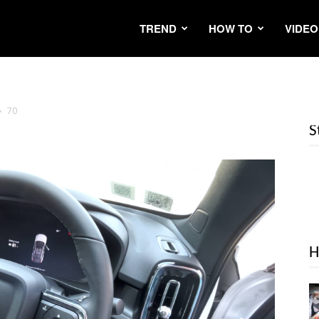
TREND
HOW TO
VIDEO
70
S
H