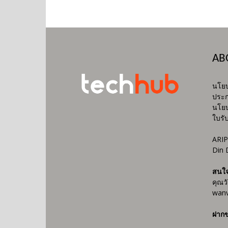
AB
นโยบ
ประก
นโยบ
ใบรั
ARIP
Din 
สนใ
คุณว
wanv
ฝากข