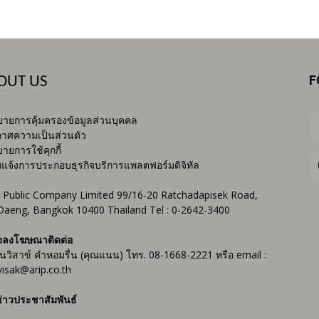
F
OUT US
ายการคุ้มครองข้อมูลส่วนบุคคล
าศความเป็นส่วนตัว
ายการใช้คุกกี้
บแจ้งการประกอบธุรกิจบริการแพลตฟอร์มดิจิทัล
 Public Company Limited 99/16-20 Ratchadapisek Road,
Daeng, Bangkok 10400 Thailand Tel : 0-2642-3400
จลงโฆษณาติดต่อ
ันวิสาข์ คำหอมรื่น (คุณแนน) โทร. 08-1668-2221 หรือ email :
isak@arip.co.th
่าวประชาสัมพันธ์