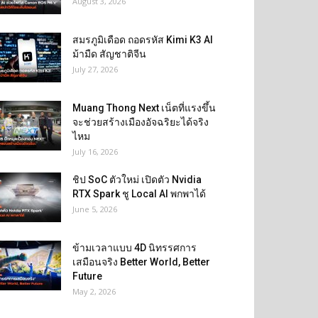
August 3, 2026
สมรภูมิเดือด ถอดรหัส Kimi K3 AI
ม้ามืด สัญชาติจีน
July 27, 2026
Muang Thong Next เน็ตที่แรงขึ้น
จะช่วยสร้างเมืองอัจฉริยะได้จริง
ไหม
July 16, 2026
ชิป SoC ตัวใหม่ เปิดตัว Nvidia
RTX Spark ชู Local AI พกพาได้
June 5, 2026
ข้ามเวลาแบบ 4D นิทรรศการ
เสมือนจริง Better World, Better
Future
May 2, 2026