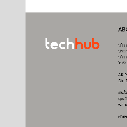
AB
นโยบ
ประก
นโยบ
ใบรั
ARIP
Din 
สนใ
คุณว
wanv
ฝากข