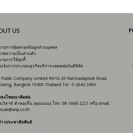
F
OUT US
ายการคุ้มครองข้อมูลส่วนบุคคล
าศความเป็นส่วนตัว
ายการใช้คุกกี้
บแจ้งการประกอบธุรกิจบริการแพลตฟอร์มดิจิทัล
 Public Company Limited 99/16-20 Ratchadapisek Road,
Daeng, Bangkok 10400 Thailand Tel : 0-2642-3400
จลงโฆษณาติดต่อ
ันวิสาข์ คำหอมรื่น (คุณแนน) โทร. 08-1668-2221 หรือ email :
isak@arip.co.th
่าวประชาสัมพันธ์