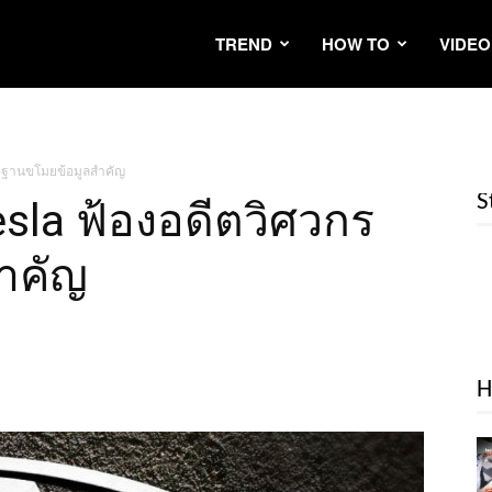
TREND
HOW TO
VIDEO
ศวกร ฐานขโมยข้อมูลสำคัญ
S
ม Tesla ฟ้องอดีตวิศวกร
ำคัญ
H