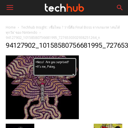
Home
Techhub Insight : เชื่อไหม ? ว่านี่คือ Final Boss จากเกมเรท ‘เล่นได้
ทุกวัย’ ของ Nintendo
94127902_10158580756681995_7276530302938251264_n
94127902_10158580756681995_72765