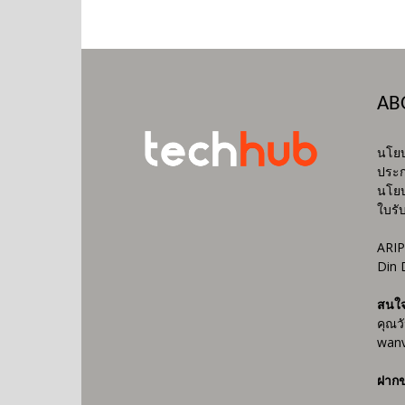
AB
นโยบ
ประก
นโยบ
ใบรั
ARIP
Din 
สนใ
คุณว
wanv
ฝากข