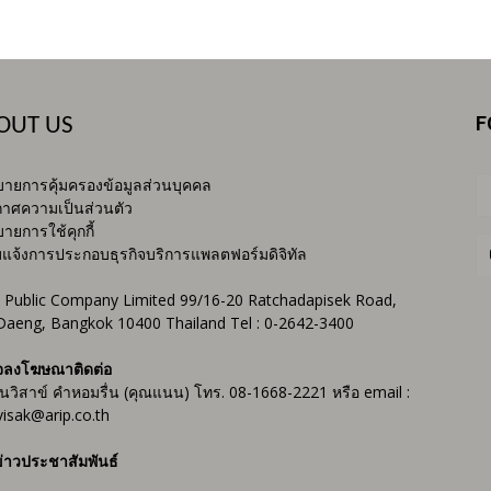
F
OUT US
ายการคุ้มครองข้อมูลส่วนบุคคล
าศความเป็นส่วนตัว
ายการใช้คุกกี้
บแจ้งการประกอบธุรกิจบริการแพลตฟอร์มดิจิทัล
 Public Company Limited 99/16-20 Ratchadapisek Road,
Daeng, Bangkok 10400 Thailand Tel : 0-2642-3400
จลงโฆษณาติดต่อ
ันวิสาข์ คำหอมรื่น (คุณแนน) โทร. 08-1668-2221 หรือ email :
isak@arip.co.th
่าวประชาสัมพันธ์