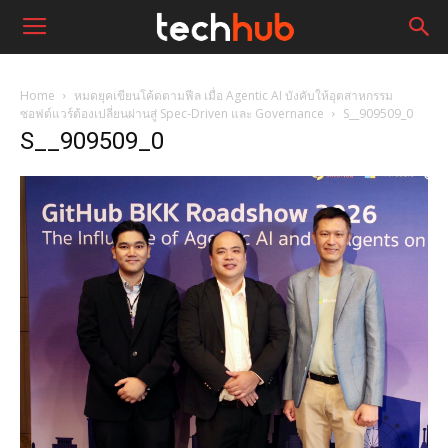
Home
หมดยุคเขียนโค้ดตามฟีล เมื่อ Agentic AI บังคับให้อุตสาหกรรม
ซอฟต์แวร์ต้องเปลี่ยนผ่านสู่ Spec‑Driven และ Governance
S__909509_0
S__909509_0