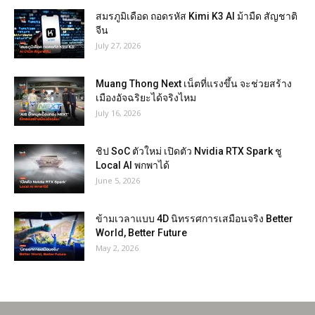
สมรภูมิเดือด ถอดรหัส Kimi K3 AI ม้ามืด สัญชาติ
จีน
July 27, 2026
Muang Thong Next เน็ตที่แรงขึ้น จะช่วยสร้าง
เมืองอัจฉริยะได้จริงไหม
July 16, 2026
ชิป SoC ตัวใหม่ เปิดตัว Nvidia RTX Spark ชู
Local AI พกพาได้
June 5, 2026
ข้ามเวลาแบบ 4D นิทรรศการเสมือนจริง Better
World, Better Future
May 2, 2026