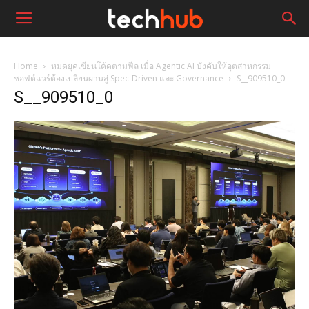
Home
หมดยุคเขียนโค้ดตามฟีล เมื่อ Agentic AI บังคับให้อุตสาหกรรม
ซอฟต์แวร์ต้องเปลี่ยนผ่านสู่ Spec‑Driven และ Governance
S__909510_0
S__909510_0