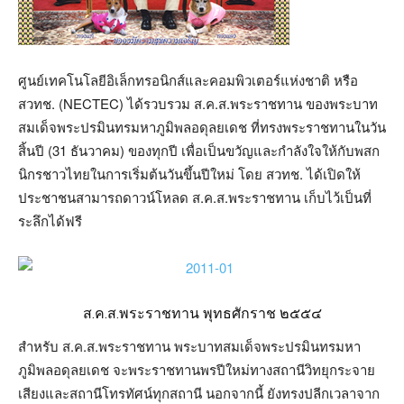
ศูนย์เทคโนโลยีอิเล็กทรอนิกส์และคอมพิวเตอร์แห่งชาติ หรือ
สวทช. (NECTEC) ได้รวบรวม ส.ค.ส.พระราชทาน ของพระบาท
สมเด็จพระปรมินทรมหาภูมิพลอดุลยเดช ที่ทรงพระราชทานในวัน
สิ้นปี (31 ธันวาคม) ของทุกปี เพื่อเป็นขวัญและกำลังใจให้กับพสก
นิกรชาวไทยในการเริ่มต้นวันขึ้นปีใหม่ โดย สวทช. ได้เปิดให้
ประชาชนสามารถดาวน์โหลด ส.ค.ส.พระราชทาน เก็บไว้เป็นที่
ระลึกได้ฟรี
ส.ค.ส.พระราชทาน พุทธศักราช ๒๕๕๔
สำหรับ ส.ค.ส.พระราชทาน พระบาทสมเด็จพระปรมินทรมหา
ภูมิพลอดุลยเดช จะพระราชทานพรปีใหม่ทางสถานีวิทยุกระจาย
เสียงและสถานีโทรทัศน์ทุกสถานี นอกจากนี้ ยังทรงปลีกเวลาจาก