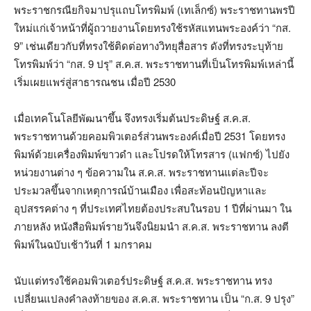
พระราชกรณียกิจมาปรุแถบโทรพิมพ์ (เทเล็กซ์) พระราชทานพรปี
ใหม่แก่เจ้าหน้าที่ผู้ถวายงานโดยทรงใช้รหัสแทนพระองค์ว่า “กส.
9” เช่นเดียวกับที่ทรงใช้ติดต่อทางวิทยุสื่อสาร ดังที่ทรงระบุท้าย
โทรพิมพ์ว่า “กส. 9 ปรุ” ส.ค.ส. พระราชทานที่เป็นโทรพิมพ์เหล่านี้
เริ่มเผยแพร่สู่สาธารณชน เมื่อปี 2530
เมื่อเทคโนโลยีพัฒนาขึ้น จึงทรงเริ่มต้นประดิษฐ์ ส.ค.ส.
พระราชทานด้วยคอมพิวเตอร์ส่วนพระองค์เมื่อปี 2531 โดยทรง
พิมพ์ด้วยเครื่องพิมพ์ขาวดำ และโปรดให้โทรสาร (แฟกซ์) ไปยัง
หน่วยงานต่าง ๆ ข้อความใน ส.ค.ส. พระราชทานแต่ละปีจะ
ประมวลขึ้นจากเหตุการณ์บ้านเมือง เพื่อสะท้อนปัญหาและ
อุปสรรคต่าง ๆ ที่ประเทศไทยต้องประสบในรอบ 1 ปีที่ผ่านมา ใน
ภายหลัง หนังสือพิมพ์รายวันจึงนิยมนำ ส.ค.ส. พระราชทาน ลงตี
พิมพ์ในฉบับเช้าวันที่ 1 มกราคม
นับแต่ทรงใช้คอมพิวเตอร์ประดิษฐ์ ส.ค.ส. พระราชทาน ทรง
เปลี่ยนแปลงคำลงท้ายของ ส.ค.ส. พระราชทาน เป็น “ก.ส. 9 ปรุง”