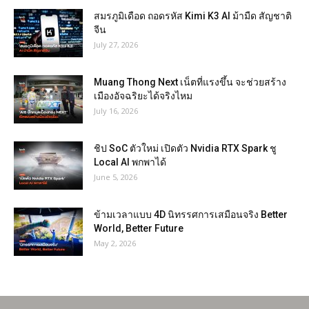
สมรภูมิเดือด ถอดรหัส Kimi K3 AI ม้ามืด สัญชาติ
จีน
July 27, 2026
Muang Thong Next เน็ตที่แรงขึ้น จะช่วยสร้าง
เมืองอัจฉริยะได้จริงไหม
July 16, 2026
ชิป SoC ตัวใหม่ เปิดตัว Nvidia RTX Spark ชู
Local AI พกพาได้
June 5, 2026
ข้ามเวลาแบบ 4D นิทรรศการเสมือนจริง Better
World, Better Future
May 2, 2026