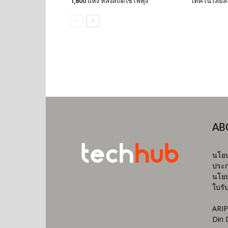
1,800 แห่ง หลังสถิติใช้ไฟพุ่ง
เทคโนโลยีส
AB
นโยบ
ประก
นโยบ
ใบรั
ARIP
Din 