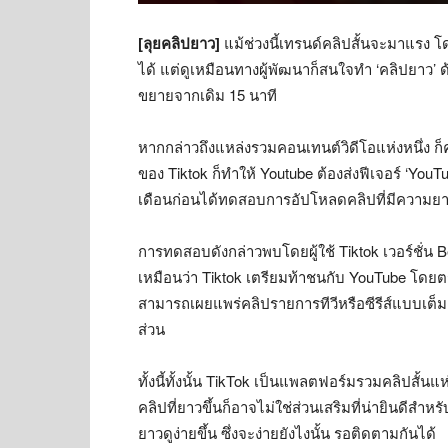
[ลุยคลิปยาว]
แม้ช่วงนี้เทรนด์คลิปสั้นจะมาแรง โดย
ได้ แต่ดูเหมือนทางผู้พัฒนาก็สนใจทำ ‘คลิปยาว
ขยายจากเดิม 15 นาที
หากกล่าวถึงแหล่งรวมคอนเทนต์วิดีโอแห่งหนึ่ง ก็
ของ Tiktok ก็ทำให้ Youtube ต้องส่งฟีเจอร์ ‘YouTu
เดือนก่อนได้ทดสอบการอัปโหลดคลิปที่มีความยาวส
การทดสอบดังกล่าวพบโดยผู้ใช้ Tiktok เวอร์ชั่น B
เหมือนว่า Tiktok เตรียมท้าชนกับ YouTube โดยต
สามารถเผยแพร่คลิปรายการทีวีหรือซีรีส์แบบเต็
ส่วน
ทั้งนี้ทั้งนั้น TikTok เป็นแพลตฟอร์มรวมคลิปสั้นแ
คลิปที่ยาวขึ้นก็อาจไม่ใช่ส่วนเสริมที่น่ายินดีสำห
ยาวดูง่ายขึ้น ซึ่งจะง่ายยังไงนั้น รอติดตามกันได้