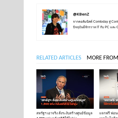
@KBenZ
จากคอลัมนิสต์ Comtoday สู่ Con
ปัจจุบันมีจักรวาล IT กับ PC แล
RELATED ARTICLES
MORE FROM
สหรัฐฯ เอาจริง สั่งระงับสร้างศูนย์ข้อมูล
แจกฟรี ฟอนต์