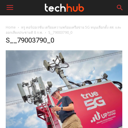
Home
ทรู คอร์ปอเรชั่น เตรียมความพร้อมเครือข่าย 5G หนุนเลือกตั้ง สส. และ
ออกเสียงประชามติ 8 ก.พ.
S__79003790_0
S__79003790_0