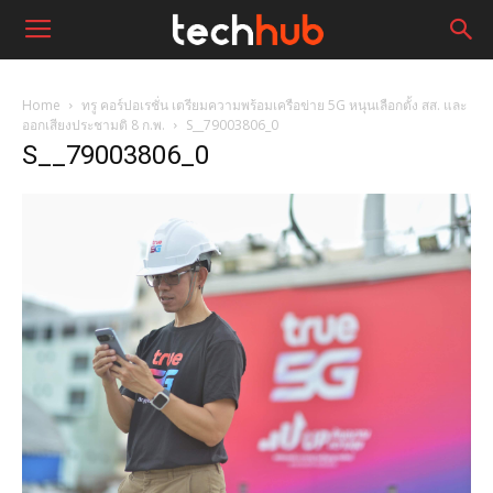
Home
ทรู คอร์ปอเรชั่น เตรียมความพร้อมเครือข่าย 5G หนุนเลือกตั้ง สส. และ
ออกเสียงประชามติ 8 ก.พ.
S__79003806_0
S__79003806_0