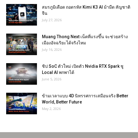
สมรภูมิเดือด ถอดรหัส Kimi K3 AI ม้ามืด สัญชาติ
จีน
July 27, 2026
Muang Thong Next เน็ตที่แรงขึ้น จะช่วยสร้าง
เมืองอัจฉริยะได้จริงไหม
July 16, 2026
ชิป SoC ตัวใหม่ เปิดตัว Nvidia RTX Spark ชู
Local AI พกพาได้
June 5, 2026
ข้ามเวลาแบบ 4D นิทรรศการเสมือนจริง Better
World, Better Future
May 2, 2026