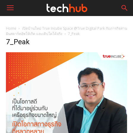
Home
เปิดบ้านใหม่ True Incube Space @True Digital Park กับภารกิจสาน
ฝันสตาร์ทอัพให้เกิด และเติบโตได้จริง
7_Peak
7_Peak