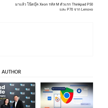
มาแล้ว โน๊ตบุ๊ค Xeon รหัส M ตัวแรก Thinkpad P50
และ P70 จาก Lenovo
 AUTHOR