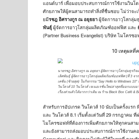
แอนด์บาร์ เพื่อมอบประสบการณ์การใช้งานวินโดวส์
ศักยภาพให้ผู้คนสามารถทำสิ่งที่ชื่นชอบ ไม่ว่าจะเ
ยมี
รชฎ อิศรางกูร ณ อยุธยา
ผู้จัดการอาวุโสกลุ
พันธุ์
ผู้จัดการอาวุโสกลุ่มผลิตภัณฑ์ออฟฟิศ และ
(Partner Business Evangelist) บริษัท ไมโครซอฟท
10 เหตุผลที
นายรชฎ อิศรางกูร ณ อยุธยา ผู้จัดการอาวุโสกลุ่มธุรกิ
เลิศพันธุ์ ผู้จัดการอาวุโสกลุ่มผลิตภัณฑ์ออฟฟิศ (ที่ 
เคชั่น (ซ้ายสุด) ในกิจกรรม “Say Hello to Windows 10” 
วินโดวส์ 10 วินโดวส์ เจเนอเรชั่นใหม่ล่าสุดที่ออกแบบมาเพ
เรื่องส่วนตัวได้มากกว่าเดิม ณ ร้าน Black Box Café & Bar
สำหรับการอัปเกรด วินโดวส์ 10 นับเป็นครั้งแรก ท
และ วินโดวส์ 8.1 เริ่มตั้งแต่วันที่ 29 กรกฎาคม ท
ไมโครซอฟท์ที่ต้องการเพิ่มศักยภาพให้ทุกคนสามา
และยังสามารถส่งมอบประสบการณ์การใช้งานคอมพิ
Computing) และติดตามไปกับผู้ใช้ในทุกที่ ตอบร