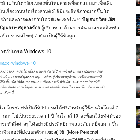
 10 วินโดวส์เจเนอเรชั่นใหม่ล่าสุดที่ออกแบบมาเพื่อเพิ่ม
ป็นเรื่องงานหรือเรื่องส่วนตัวได้มีประสิทธิภาพมากขึ้น โด
่มธุรกิจและการตลาดวินโดวส์และเซอร์เฟซ
ปัญจพร วิทยเลิศ
ธัญพรรษ สกุลกลจักร
ผู้เชี่ยวชาญด้านการพัฒนาแอพพลิเคชั่น
์ (ประเทศไทย) จำกัด เป็นผู้ให้ข้อมูล
่ควรอัปเกรด Windows 10
จและการตลาดวินโดวส์และเซอร์เฟซ (ที่ 2 จากซ้าย) นางสาวปัญจพร วิทย
3 จากซ้าย) และนายธัญพรรษ สกุลกลจักร ผู้เชี่ยวชาญด้านการพัฒนาแอพพลิ
ที่จัดขึ้นเพื่อให้สื่อมวลชนและบล็อกเกอร์ได้สัมผัสประสบการณ์การใช้
ื่อเพิ่มศักยภาพให้ผู้คนสามารถทำสิ่งที่ชื่นชอบ ไม่ว่าจะเป็นเรื่องงานหรือ
 เร็วๆ นี้
ี่ไมโครซอฟท์เปิดให้อัปเกรดได้ฟรีสำหรับผู้ใช้งานวินโดวส์ 7
ี่ผ่านมา ไปเป็นระยะเวลา 1 ปี วินโดวส์ 10 สะท้อนวิสัยทัศน์ของ
รถทำสิ่งต่างๆ ได้อย่างมีประสิทธิภาพและสัมฤทธิ์ผลมากขึ้น
วเตอร์ที่บ่งบอกตัวตนของผู้ใช้ (More Personal
ับเทรนด์การทำงานและไลฟ์สไตล์การใช้ชีวิตในโลกที่ดำเนิน