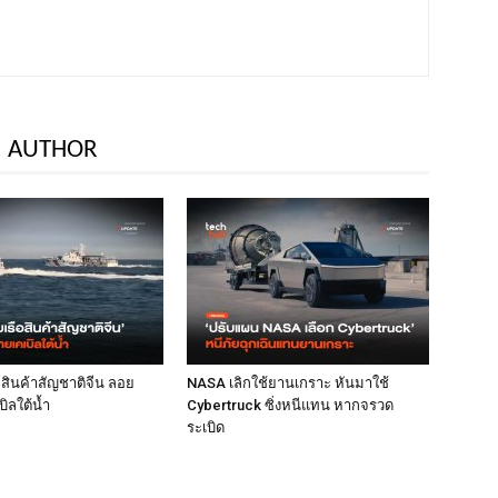
 AUTHOR
ือสินค้าสัญชาติจีน ลอย
NASA เลิกใช้ยานเกราะ หันมาใช้
ิลใต้น้ำ
Cybertruck ซิ่งหนีแทน หากจรวด
ระเบิด