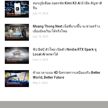
สมรภูมิเดือด ถอดรหัส Kimi K3 AI ม้ามืด สัญชาติ
จีน
July 27, 2026
Muang Thong Next เน็ตที่แรงขึ้น จะช่วยสร้าง
เมืองอัจฉริยะได้จริงไหม
July 16, 2026
ชิป SoC ตัวใหม่ เปิดตัว Nvidia RTX Spark ชู
Local AI พกพาได้
June 5, 2026
ข้ามเวลาแบบ 4D นิทรรศการเสมือนจริง Better
World, Better Future
May 2, 2026