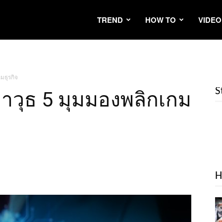
TREND
HOW TO
VIDEO
มธุรกิจ
S
นอาวุธ 5 มุมมองพลิกเกม
H