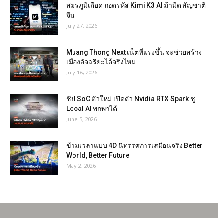
สมรภูมิเดือด ถอดรหัส Kimi K3 AI ม้ามืด สัญชาติ
จีน
July 27, 2026
Muang Thong Next เน็ตที่แรงขึ้น จะช่วยสร้าง
เมืองอัจฉริยะได้จริงไหม
July 16, 2026
ชิป SoC ตัวใหม่ เปิดตัว Nvidia RTX Spark ชู
Local AI พกพาได้
June 5, 2026
ข้ามเวลาแบบ 4D นิทรรศการเสมือนจริง Better
World, Better Future
May 2, 2026