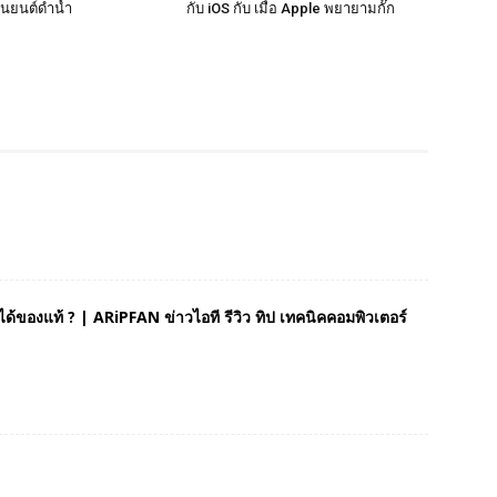
่นยนต์ดำน้ำ
กับ iOS กับ เมื่อ Apple พยายามกั๊ก
ด้ของแท้ ? | ARiPFAN ข่าวไอที รีวิว ทิป เทคนิคคอมพิวเตอร์