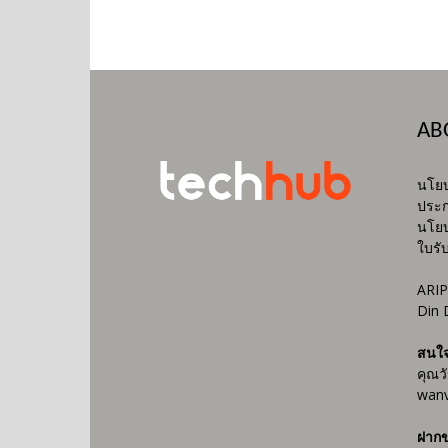
AB
นโยบ
ประก
นโยบ
ใบรั
ARIP
Din 
สนใ
คุณว
wanv
ฝากข