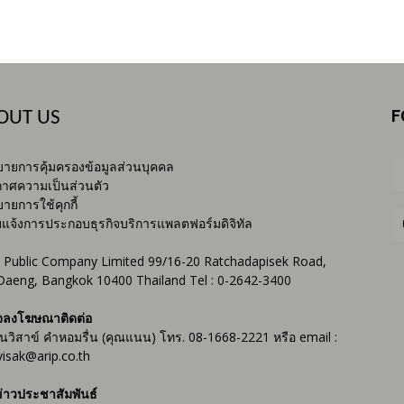
F
OUT US
ายการคุ้มครองข้อมูลส่วนบุคคล
าศความเป็นส่วนตัว
ายการใช้คุกกี้
บแจ้งการประกอบธุรกิจบริการแพลตฟอร์มดิจิทัล
 Public Company Limited 99/16-20 Ratchadapisek Road,
Daeng, Bangkok 10400 Thailand Tel : 0-2642-3400
จลงโฆษณาติดต่อ
ันวิสาข์ คำหอมรื่น (คุณแนน) โทร. 08-1668-2221 หรือ email :
isak@arip.co.th
่าวประชาสัมพันธ์