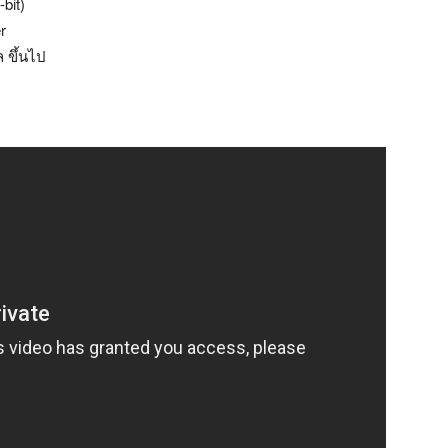
bit)
r
 ขึ้นไป