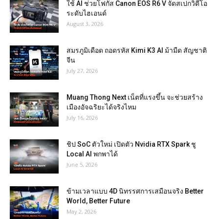
ใช้ AI ช่วยโฟกัส Canon EOS R6 V จัดสเปกวิดีโอ
ระดับไฮเอนด์
August 3, 2026
สมรภูมิเดือด ถอดรหัส Kimi K3 AI ม้ามืด สัญชาติ
จีน
July 27, 2026
Muang Thong Next เน็ตที่แรงขึ้น จะช่วยสร้าง
เมืองอัจฉริยะได้จริงไหม
July 16, 2026
ชิป SoC ตัวใหม่ เปิดตัว Nvidia RTX Spark ชู
Local AI พกพาได้
June 5, 2026
ข้ามเวลาแบบ 4D นิทรรศการเสมือนจริง Better
World, Better Future
May 2, 2026