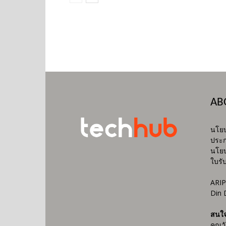
AB
นโยบ
ประก
นโยบ
ใบรั
ARIP
Din 
สนใ
คุณว