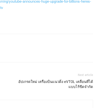
ming/youtube-announces-huge-upgrade-for-billions-heres-
tv
Next article
อัปเกรดใหม่ เครื่องบินแนวดิ่ง eVTOL เคลื่อนที่ได้
แบบไร้ขีดจำกัด