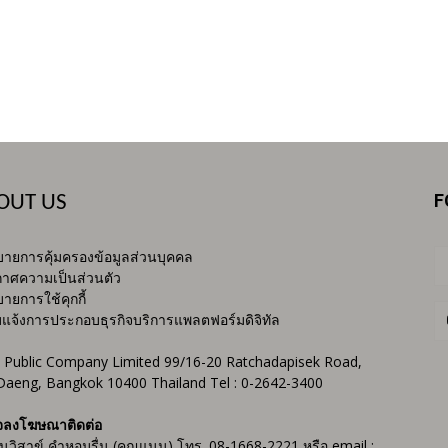
F
OUT US
ายการคุ้มครองข้อมูลส่วนบุคคล
าศความเป็นส่วนตัว
ายการใช้คุกกี้
บแจ้งการประกอบธุรกิจบริการแพลตฟอร์มดิจิทัล
 Public Company Limited 99/16-20 Ratchadapisek Road,
Daeng, Bangkok 10400 Thailand Tel : 0-2642-3400
จลงโฆษณาติดต่อ
ันวิสาข์ คำหอมรื่น (คุณแนน) โทร. 08-1668-2221 หรือ email :