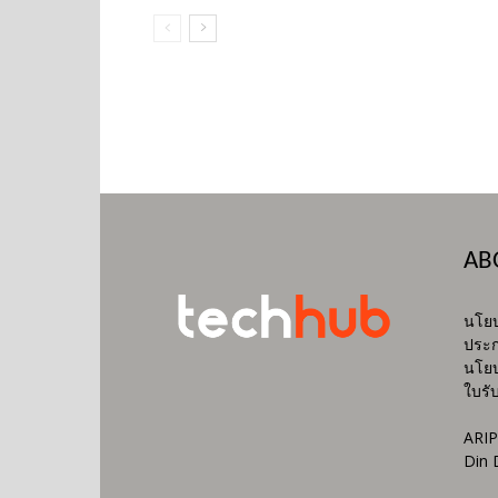
AB
นโยบ
ประก
นโยบ
ใบรั
ARIP
Din 