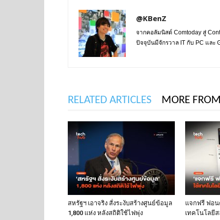
@KBenZ
จากคอลัมนิสต์ Comtoday สู่ Con
ปัจจุบันมีจักรวาล IT กับ PC แล
RELATED ARTICLES
MORE FROM
สหรัฐฯ เอาจริง สั่งระงับสร้างศูนย์ข้อมูล
แจกฟรี ฟอนต์
1,800 แห่ง หลังสถิติใช้ไฟพุ่ง
เทคโนโลยีส