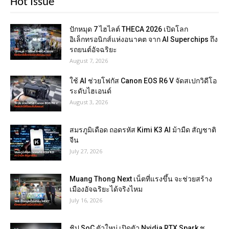
Hot Issue
ปักหมุด 7 ไฮไลต์ THECA 2026 เปิดโลก
อิเล็กทรอนิกส์แห่งอนาคต จาก AI Superchips ถึง
รถยนต์อัจฉริยะ
August 7, 2026
ใช้ AI ช่วยโฟกัส Canon EOS R6 V จัดสเปกวิดีโอ
ระดับไฮเอนด์
August 3, 2026
สมรภูมิเดือด ถอดรหัส Kimi K3 AI ม้ามืด สัญชาติ
จีน
July 27, 2026
Muang Thong Next เน็ตที่แรงขึ้น จะช่วยสร้าง
เมืองอัจฉริยะได้จริงไหม
July 16, 2026
ชิป SoC ตัวใหม่ เปิดตัว Nvidia RTX Spark ชู