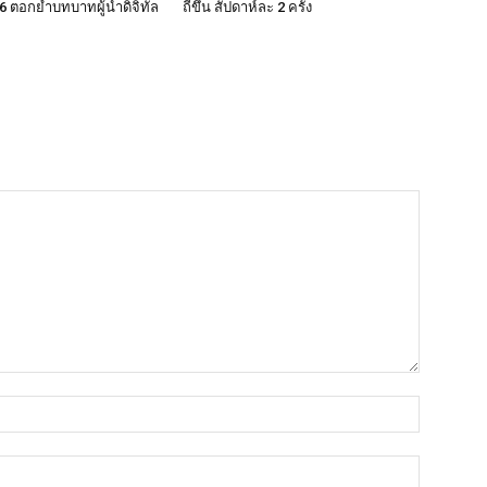
 ตอกย้ำบทบาทผู้นำดิจิทัล
ถี่ขึ้น สัปดาห์ละ 2 ครั้ง