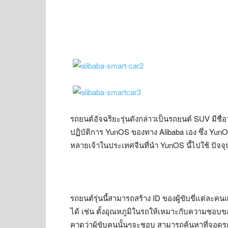
รถยนต์อัจฉริยะรุ่นดังกล่าวเป็นรถยนต์ SUV มีชื
ปฏิบัติการ YunOS ของทาง Alibaba เอง ซึ่ง YunOS น
หลายเจ้าในประเทศจีนที่นำ YunOS นี้ไปใช้ ปัจจ
รถยนต์รุ่นนี้สามารถสร้าง ID ของผู้ขับขี่แต่ล
ได้ เช่น ตั้งอุณหภูมิในรถให้เหมาะกับความชอบขอ
คาดว่าผู้ขับคนนั้นๆจะชอบ สามารถค้นหาที่จอดรถห