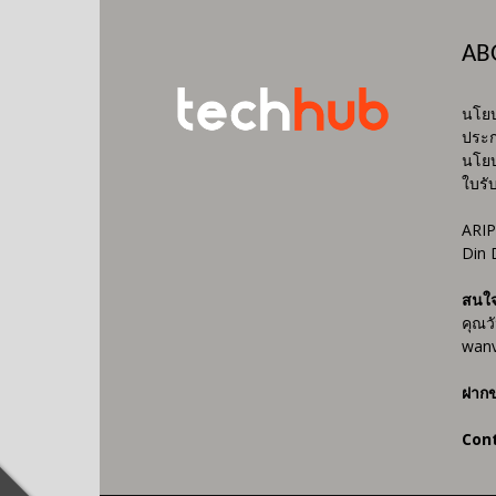
AB
นโยบ
ประก
นโยบ
ใบรั
ARIP
Din 
สนใ
คุณว
wanv
ฝากข
Con