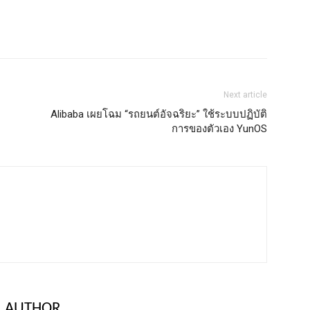
Next article
Alibaba เผยโฉม “รถยนต์อัจฉริยะ” ใช้ระบบปฏิบัติ
การของตัวเอง YunOS
 AUTHOR