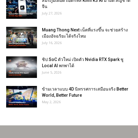
สมรภูมิเดือด ถอดรหัส Kimi K3 AI ม้ามืด สัญชาติ
จีน
July 27, 2026
Muang Thong Next เน็ตที่แรงขึ้น จะช่วยสร้าง
เมืองอัจฉริยะได้จริงไหม
July 16, 2026
ชิป SoC ตัวใหม่ เปิดตัว Nvidia RTX Spark ชู
Local AI พกพาได้
June 5, 2026
ข้ามเวลาแบบ 4D นิทรรศการเสมือนจริง Better
World, Better Future
May 2, 2026