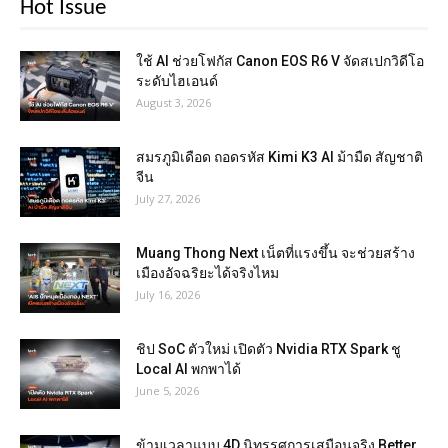
Hot Issue
ใช้ AI ช่วยโฟกัส Canon EOS R6 V จัดสเปกวิดีโอ
ระดับไฮเอนด์
August 3, 2026
สมรภูมิเดือด ถอดรหัส Kimi K3 AI ม้ามืด สัญชาติ
จีน
July 27, 2026
Muang Thong Next เน็ตที่แรงขึ้น จะช่วยสร้าง
เมืองอัจฉริยะได้จริงไหม
July 16, 2026
ชิป SoC ตัวใหม่ เปิดตัว Nvidia RTX Spark ชู
Local AI พกพาได้
June 5, 2026
ข้ามเวลาแบบ 4D นิทรรศการเสมือนจริง Better