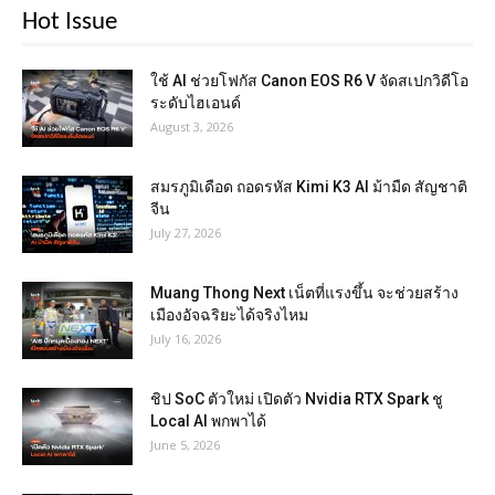
Hot Issue
ใช้ AI ช่วยโฟกัส Canon EOS R6 V จัดสเปกวิดีโอ
ระดับไฮเอนด์
August 3, 2026
สมรภูมิเดือด ถอดรหัส Kimi K3 AI ม้ามืด สัญชาติ
จีน
July 27, 2026
Muang Thong Next เน็ตที่แรงขึ้น จะช่วยสร้าง
เมืองอัจฉริยะได้จริงไหม
July 16, 2026
ชิป SoC ตัวใหม่ เปิดตัว Nvidia RTX Spark ชู
Local AI พกพาได้
June 5, 2026