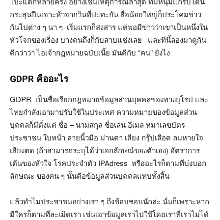
โป๊ะแตกหลายครั้ง อย่างเช่นเหตุการณ์ล่าสุด ที่มีหนุ่มแกร๊บโดน
กระสุนปืนเจาะหัวจากวินที่ปะทะกัน สื่อน้อยใหญ่ก็ประโคมข่าว
กันไปต่าง ๆ นา ๆ เริ่มแรกก็สงสาร แต่พอมีข่าวว่าเขาเป็นหนึ่งใน
หัวโจกของเรื่อง บางคนถึงก็กับสาบแช่งเลย และทีนี้ลองมาดูกัน
ดีกว่าว่า ไอเจ้ากฎหมายฉบับเนี้ย มันดีกับ “คน” ยังไง
GDPR คืออะไร
GDPR เป็นชื่อเรียกกฎหมายข้อมูลส่วนบุคคลของทางยุโรป และ
ไทยกำลังเอามาปรับใช้ในประเทศ ความหมายของข้อมูลส่วน
บุคคลก็มีตั่งแต่ ชื่อ – นามสกุล ชื่อเล่น อีเมล หมาเลขบัตร
ประชาชน ใบหน้า ลายนิ้วมือ ม่านตา เสียง กรุ๊ปเลือด ลมหายใจ
เสียงตด (ถ้าสามารถระบุได้ว่าเอกลักษณ์ของตัวเอง) อัตราการ
เต้นของหัวใจ โรคประจำตัว IPAdress หรืออะไรก็ตามที่บ่งบอก
ลักษณะ ของคน ๆ นั้นคือข้อมูลส่วนบุคคลแทบทั้งสิ้น
แล้วทำไมประชาชนอย่างเรา ๆ ถึงช้อบชอบนักล่ะ นั่นก็เพราะหาก
มีใครก็ตามที่ละเมิดเรา เช่นเอาข้อมูลเราไปใช้โดยเราที่เราไม่ได้