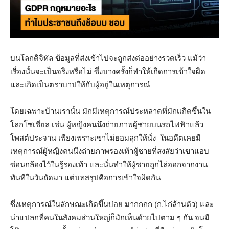
บนโลกดิจิทัล ข้อมูลที่ส่งเข้าไปจะถูกส่งต่ออย่างรวดเร็ว แม้ว่า
เรื่องนั้นจะเป็นจริงหรือไม่ ซึ่งบางครั้งก็ทำให้เกิดการเข้าใจผิด
และเกิดเป็นตราบาปให้กับผู้อยู่ในเหตุการณ์
โดยเฉพาะบ้านเรานั้น มักมีเหตุการณ์ประหลาดที่มักเเกิดขึ้นใน
โลกโซเชี่ยล เช่น ผู้หญิงคนนึงถ่ายภาพผู้ชายบนรถไฟฟ้าแล้ว
โพสต์ประจาน เพียงเพราะเขาไม่ยอมลุกให้นั่ง ในอดีตเคยมี
เหตุการณ์ผู้หญิงคนนึงถ่ายภาพรองเท้าผู้ชายที่สงสัยว่าเขาแอบ
ซ่อนกล้องไว้ในรู้รองเท้า และนั่นทำให้ผู้ชายถูกไล่ออกจากงาน
ทันทีในวันถัดมา แต่บทสรุปคือการเข้าใจผิดกัน
ซึ่งเหตุการณ์ในลักษณะเกิดขึ้นบ่อย มากกกก (ก.ไก่ล้านตัว) และ
น่าแปลกที่คนในสังคมส่วนใหญ่ก็มักเห็นด้วยไปตาม ๆ กัน จนมี