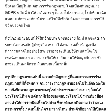
ซึ่งตอนนี้อยู่ในขั้นตอนการร่างกฎหมาย โดยเบื่องต้นกฎหมาย
GDPR ฉบับนี้ ถ้าให้ว่ากันตรง ๆ ก็ึือเราไปลอกของยุโรปเค้ามานั่น
แหละ แต่อาจจะต้องมีปรับแก้ไขให้เข้ากับวัฒนธรรมและการใช้
ชีวิตของคนไทย
ทั้งนี้กฎหมายฉบับนี้ให้สิทธิกับประชาชนอย่างเต็มที่ แต่จะส่งผลก
ระทบโดยตรงกับผู้ทำธุรกิจ เพราะไม่สามารถเก็บข้อมูลเพื่อ
ทำการตลาดได้อย่างอิสระ เราอาจจะเห็นบริษัทเหล่านี้จะใช้
เทคนิคหลอกล่อ แจกของ เพื่อให้เรายินยอมให้ข้อมูลกับเขา ซึ่ง
อาจจะเห็นพฤติกรรมในลักษณะนี้มากขึ้น
สรุปคือ กฎหมายฉบับนี้ ความสำคัญจะอยู่ที่คณะกรรมการร่าง
กฎหมายที่มีทั้งหมด 7 คน ว่าจะร่างกฎหมายออกไปในลักษณะใด
หากยังยืดตามกฎหมายของยุโรป ประชาชนอย่างเรา ๆ ก็จะได้
ประโยชน์เต็ม ๆ แต่หากมีเรื่องของผลประโยชน์เข้ามาเกี่ยวข้อง
อาจทำให้การร่างผิดเพี้ยนไปบ้าง ซึ่งคงต้องรอติดตามว่าว่าคณะ
กรรมการทั้ง 7 คนนี้เป็นใคร มาจากไหน ส่วนตัวก็อยากให้เป็นคน