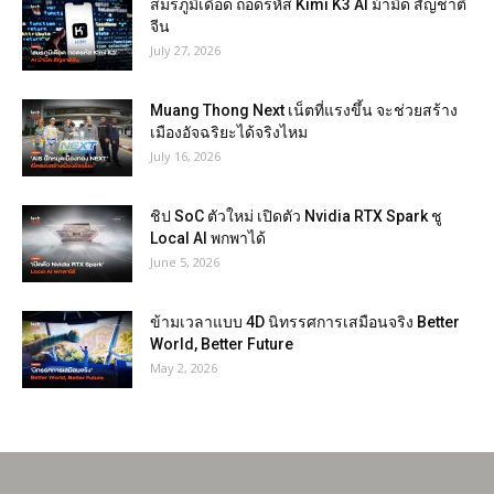
สมรภูมิเดือด ถอดรหัส Kimi K3 AI ม้ามืด สัญชาติ
จีน
July 27, 2026
Muang Thong Next เน็ตที่แรงขึ้น จะช่วยสร้าง
เมืองอัจฉริยะได้จริงไหม
July 16, 2026
ชิป SoC ตัวใหม่ เปิดตัว Nvidia RTX Spark ชู
Local AI พกพาได้
June 5, 2026
ข้ามเวลาแบบ 4D นิทรรศการเสมือนจริง Better
World, Better Future
May 2, 2026