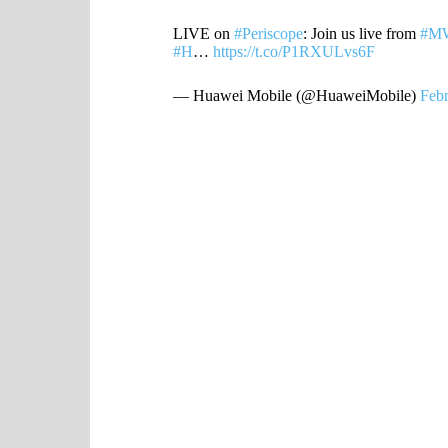
LIVE on
#Periscope
: Join us live from
#M
#H
…
https://t.co/P1RXULvs6F
— Huawei Mobile (@HuaweiMobile)
Febr