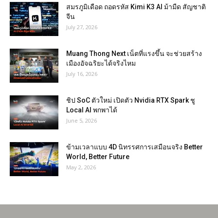
สมรภูมิเดือด ถอดรหัส Kimi K3 AI ม้ามืด สัญชาติ
จีน
July 27, 2026
Muang Thong Next เน็ตที่แรงขึ้น จะช่วยสร้าง
เมืองอัจฉริยะได้จริงไหม
July 16, 2026
ชิป SoC ตัวใหม่ เปิดตัว Nvidia RTX Spark ชู
Local AI พกพาได้
June 5, 2026
ข้ามเวลาแบบ 4D นิทรรศการเสมือนจริง Better
World, Better Future
May 2, 2026