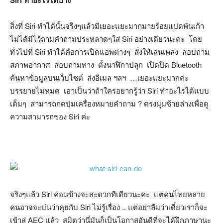
สิ่งที่ Siri ทำได้นั้นจริงๆแล้วมีเยอะแยะมากมายร้อยแปดพันเก้า
ไม่ได้มีไว้ถามคำถามประหลาดๆใส่ Siri อย่างเดียวนะคะ โดย
ทั่วไปที่ Siri ทำได้คือการเปิดแอพต่างๆ สั่งให้เล่นเพลง สอบถาม
สภาพอากาศ สอบถามทาง ตั้งนาฬิกาปลุก เปิดปิด Bluetooth
ค้นหาข้อมูลบนเว็บไซต์ ส่งอีเมล ฯลฯ …เยอะแยะมากค่ะ
บรรยายไม่หมด เอาเป็นว่าถ้าใครอยากรู้ว่า Siri ทำอะไรได้แบบ
เต็มๆ สามารถกดปุ่มเครื่องหมายคำถาม ? ตรงมุมซ้ายล่างเพื่อดู
ความสามารถของ Siri ค่ะ
จริงๆแล้ว Siri ค่อนข้างจะสะดวกทีเดียวนะคะ แต่คนไทยหลาย
คนอาจจะบ่นว่าคุยกับ Siri ไม่รู้เรื่อง .. แต่อย่าลืมว่าเดี๋ยวเราก็จะ
เข้าสู่ AEC แล้ว สมิตว่านี่มันก็เป็นโอกาสอันดีที่จะได้ฝึกภาษานะ