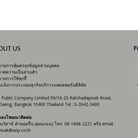
F
OUT US
ายการคุ้มครองข้อมูลส่วนบุคคล
าศความเป็นส่วนตัว
ายการใช้คุกกี้
บแจ้งการประกอบธุรกิจบริการแพลตฟอร์มดิจิทัล
 Public Company Limited 99/16-20 Ratchadapisek Road,
Daeng, Bangkok 10400 Thailand Tel : 0-2642-3400
จลงโฆษณาติดต่อ
ันวิสาข์ คำหอมรื่น (คุณแนน) โทร. 08-1668-2221 หรือ email :
isak@arip.co.th