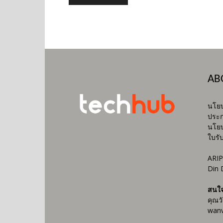
AB
นโยบ
ประก
นโยบ
ใบรั
ARIP
Din 
สนใ
คุณว
wanv