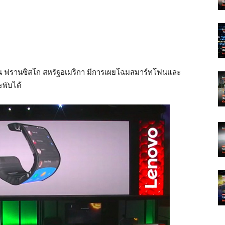
ซาน ฟรานซิสโก สหรัฐอเมริกา มีการเผยโฉมสมาร์ทโฟนและ
ะพับได้