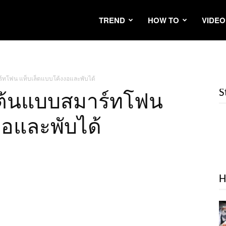
TREND
HOW TO
VIDEO
ทโฟน แท็บเล็ตแบบโค้งงอและพับได้
S
ต้นแบบสมาร์ทโฟน
งอและพับได้
H