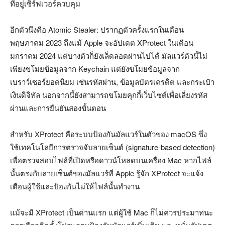
ที่อยู่เซิร์ฟเวอร์ควบคุม
อีกตัวนึงคือ Atomic Stealer: ปรากฏตัวครั้งแรกในเดือน
พฤษภาคม 2023 ถึงแม้ Apple จะอัปเดต XProtect ในเดือน
มกราคม 2024 แต่บางตัวก็ยังเล็ดลอดผ่านไปได้ มัลแวร์ตัวนี้ไม่
เพียงขโมยข้อมูลจาก Keychain แต่ยังขโมยข้อมูลจาก
เบราว์เซอร์ยอดนิยม เช่นรหัสผ่าน, ข้อมูลบัตรเครดิต และกระเป๋า
เงินดิจิทัล นอกจากนี้ยังสามารถขโมยคุกกี้เว็บไซต์เพื่อเลี่ยงรหัส
ผ่านและการยืนยันสองขั้นตอน
สำหรับ XProtect คือระบบป้องกันมัลแวร์ในตัวของ macOS ซึ่ง
ใช้เทคโนโลยีการตรวจจับลายเซ็นต์ (signature-based detection)
เพื่อตรวจสอบไฟล์ที่เปิดหรือดาวน์โหลดบนเครื่อง Mac หากไฟล์
นั้นตรงกับลายเซ็นต์ของมัลแวร์ที่ Apple รู้จัก XProtect จะแจ้ง
เตือนผู้ใช้และป้องกันไม่ให้ไฟล์นั้นทำงาน
แม้จะมี XProtect เป็นด่านแรก แต่ผู้ใช้ Mac ก็ไม่ควรประมาทนะ