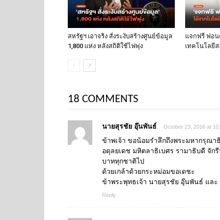
สหรัฐฯ เอาจริง สั่งระงับสร้างศูนย์ข้อมูล
แจกฟรี ฟอนต์
1,800 แห่ง หลังสถิติใช้ไฟพุ่ง
เทคโนโลยีส
18 COMMENTS
นายสุรชัย อุ๊นพันธ์
October 23, 2016 at 10
ข้าพเจ้า ขอน้อมรำลึกถึงพระมหากรุณาธิ
อดุลยเดช มหิตลาธิเบศร รามาธิบดี จัก
บาททุกชาติไป
ด้วยเกล้าด้วยกระหม่อมขอเดชะ
ข้าพระพุทธเจ้า นายสุรชัย อุ๊นพันธ์ แล
Reply