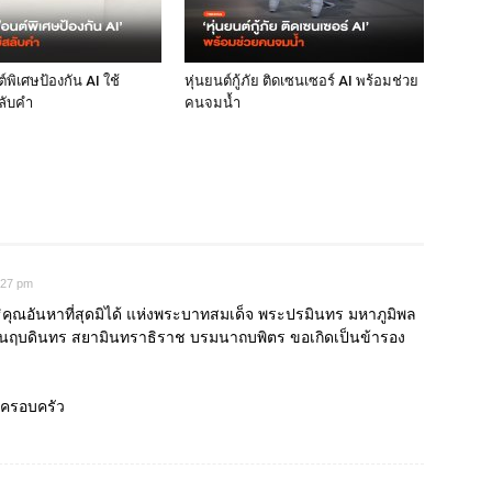
พิเศษป้องกัน AI ใช้
หุ่นยนต์กู้ภัย ติดเซนเซอร์ AI พร้อมช่วย
ลับคำ
คนจมน้ำ
:27 pm
คุณอันหาที่สุดมิได้ แห่งพระบาทสมเด็จ พระปรมินทร มหาภูมิพล
รีนฤบดินทร สยามินทราธิราช บรมนาถบพิตร ขอเกิดเป็นข้ารอง
ะ ครอบครัว