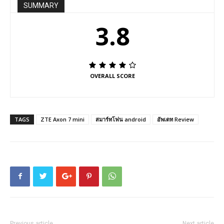
SUMMARY
3.8
OVERALL SCORE
TAGS
ZTE Axon 7 mini
สมาร์ทโฟน android
อัพเดท Review
Previous article
Next article