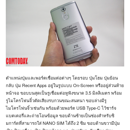
ตำแหน่งปุ่มและพอร์ตเชื่อมต่อต่างๆ โดยรอบ ปุ่มโฮม ปุ่มย้อน
กลับ ปุ่ม Recent Apps อยู่ในรูปแบบ On-Screen หรืออยู่ส่วนท้าย
หน้าจอ ขอบบนสุดเป็นรูเชื่อมต่อหูฟังขนาด 3.5 มิลลิเมตร พร้อม
รูไมโครโฟนจิ๋วตัดเสียงรบกวนขณะสนทนา ขอบล่างมีรู
ไมโครโฟนจิ๋วเช่นกัน พร้อมด้วยพอร์ต USB Type-C ไว้ชาร์จ
แบตเตอรี่และถ่ายโอนข้อมูล ขอบด้านซ้ายเป็นช่องสำหรับซิ
มการ์ดที่สามารถใส่ NANO SIM ได้ถึง 2 ซิม ขอบด้านขวามีปุ่ม