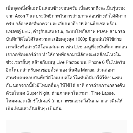
เป็นจุดหนึ่งที่แอดมินค่อนข้างชอบครับ เนื่องจากถึงจะเป็นรุ่นรอง
จาก Axon 7 แต่ประสิทธิภาพในการถ่ายภาพค่อนข้างทำได้ดีมาก
ครับ กล้องหลังที่พกความละเอียดมาถึง 16 ล้านพิกเซล พร้อม
แฟลชคู่ LED, ค่ารูรับแสง f/1.9, ระบบโฟกัสภาพ PDAF สามารถ
บันทึกวีดีโอได้ในความละเอียดสูงสุด 1080p มีลูกเล่นให้ใช้ถ่าย
ภาพนิ่งหรือถ่ายวีดีโอพอสมควร เช่น Live เมนูที่จะบันทึกภาพก่อน
เรากดชัตเตอร์ถ่าย ทำให้ภาพที่ออกมามีลักษณะเคลื่อนไหวใน
ช่วงเวลาสั้นๆ คล้ายกับเมนู Live Photos บน iPhone 6 ขึ้นไปครับ
อีกโหมดสำหรับคนชอบตั้งค่าเอง นั่นคือ Manual ส่วนต่อมา
สำหรับคนชอบบันทึกวีดีโอแบบสโลว์โมชั่นก็มีมาให้ใช้งานเช่น
กัน นอกจากนี้ยังมีโหมดอื่นๆ ให้ใช้ได้ อาทิ การถ่ายภาพกลางคืน
ด้วยโหมด Super Night, ถ่ายภาพพาโนรามา, Time Lapse,
โหมดลอง เอ๊กซ์โปเจอร์ (ถ่ายภาพขณะรถวิ่งในเวลากลางคืนให้
เป็นเห็นแสงเป็นเส้นๆ) เป็นต้น