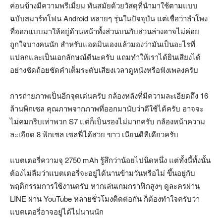
ค่อนข้างมีความพรีเมี่ยม ทันสมัยด้วยวัสดุที่นำมาใช้ตามแบบ
ฉบับสมาร์ทโฟน Android หลายๆ รุ่นในปัจจุบัน แต่เชื่อว่าลำโพง
ที่ออกแบบมาให้อยู่ด้านหน้าทั้งส่วนบนกับส่วนล่างอาจไม่ค่อย
ถูกใจบางคนนัก สำหรับแอดมินเองแล้วมองว่ามันเป็นอะไรที่
แปลกและเป็นเอกลักษณ์ดีนะครับ แถมทำให้เราได้ยินเสียงได้
อย่างชัดถ้อยชัดคำเต็มระดับเสียงเวลาดูหนังหรือฟังเพลงครับ
การถ่ายภาพเป็นอีกจุดเด่นครับ กล้องหลังที่มีความละเอียดถึง 16
ล้านพิกเซล คุณภาพจากภาพที่ออกมานับว่าดีใช้ได้ครับ อาจจะ
ไม่คมกริบเท่าพวก S7 แต่ก็เป็นรองไม่มากครับ กล้องหน้าความ
ละเอียด 8 พิกเซล เซลฟี่ได้สวย ขาว เนียนดีทีเดียวครับ
แบตเตอรี่ความจุ 2750 mAh รู้สึกว่าน้อยไปนิดหนึ่ง แต่ทั้งนี้ทั้งนั้น
ต้องไม่ลืมว่าแบตเตอรี่จะอยู่ได้นานข้ามวันหรือไม่ ขึ้นอยู่กับ
พฤติกรรมการใช้งานครับ หากเล่นเกมกราฟิกสูงๆ ดูละครผ่าน
LINE ผ่าน YouTube หลายชั่วโมงติดต่อกัน ก็ต้องทำใจครับว่า
แบตเตอรี่อาจอยู่ได้ไม่นานนัก