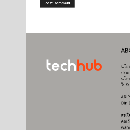
AB
นโยบ
ประก
นโยบ
ใบรั
ARIP
Din 
สนใ
คุณว
wanv