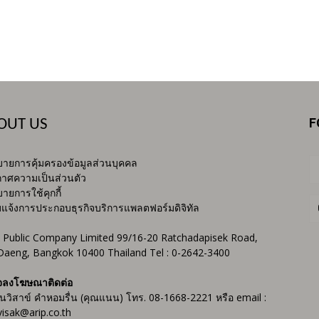
F
OUT US
ายการคุ้มครองข้อมูลส่วนบุคคล
าศความเป็นส่วนตัว
ายการใช้คุกกี้
บแจ้งการประกอบธุรกิจบริการแพลตฟอร์มดิจิทัล
 Public Company Limited 99/16-20 Ratchadapisek Road,
Daeng, Bangkok 10400 Thailand Tel : 0-2642-3400
จลงโฆษณาติดต่อ
ันวิสาข์ คำหอมรื่น (คุณแนน) โทร. 08-1668-2221 หรือ email :
isak@arip.co.th