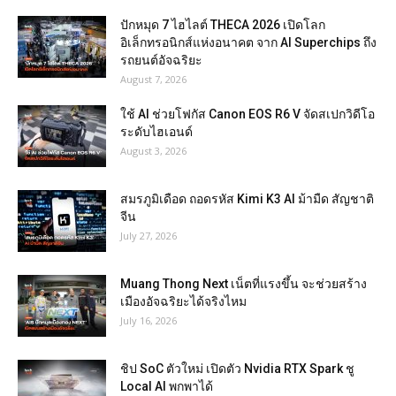
ปักหมุด 7 ไฮไลต์ THECA 2026 เปิดโลก
อิเล็กทรอนิกส์แห่งอนาคต จาก AI Superchips ถึง
รถยนต์อัจฉริยะ
August 7, 2026
ใช้ AI ช่วยโฟกัส Canon EOS R6 V จัดสเปกวิดีโอ
ระดับไฮเอนด์
August 3, 2026
สมรภูมิเดือด ถอดรหัส Kimi K3 AI ม้ามืด สัญชาติ
จีน
July 27, 2026
Muang Thong Next เน็ตที่แรงขึ้น จะช่วยสร้าง
เมืองอัจฉริยะได้จริงไหม
July 16, 2026
ชิป SoC ตัวใหม่ เปิดตัว Nvidia RTX Spark ชู
Local AI พกพาได้