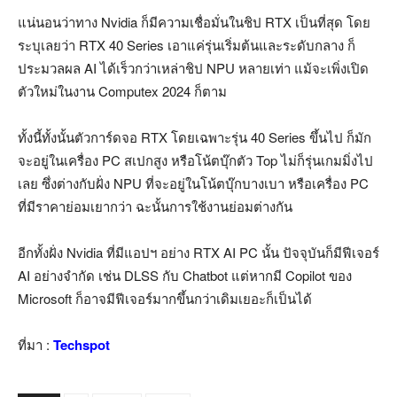
แน่นอนว่าทาง Nvidia ก็มีความเชื่อมั่นในชิป RTX เป็นที่สุด โดย
ระบุเลยว่า RTX 40 Series เอาแค่รุ่นเริ่มต้นและระดับกลาง ก็
ประมวลผล AI ได้เร็วกว่าเหล่าชิป NPU หลายเท่า แม้จะเพิ่งเปิด
ตัวใหม่ในงาน Computex 2024 ก็ตาม
ทั้งนี้ทั้งนั้นตัวการ์ดจอ RTX โดยเฉพาะรุ่น 40 Series ขึ้นไป ก็มัก
จะอยู่ในเครื่อง PC สเปกสูง หรือโน้ตบุ๊กตัว Top ไม่ก็รุ่นเกมมิ่งไป
เลย ซึ่งต่างกับฝั่ง NPU ที่จะอยู่ในโน้ตบุ๊กบางเบา หรือเครื่อง PC
ที่มีราคาย่อมเยากว่า ฉะนั้นการใช้งานย่อมต่างกัน
อีกทั้งฝั่ง Nvidia ที่มีแอปฯ อย่าง RTX AI PC นั้น ปัจจุบันก็มีฟีเจอร์
AI อย่างจำกัด เช่น DLSS กับ Chatbot แต่หากมี Copilot ของ
Microsoft ก็อาจมีฟีเจอร์มากขึ้นกว่าเดิมเยอะก็เป็นได้
ที่มา :
Techspot