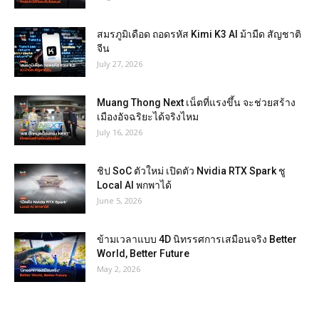
สมรภูมิเดือด ถอดรหัส Kimi K3 AI ม้ามืด สัญชาติ
จีน
July 27, 2026
Muang Thong Next เน็ตที่แรงขึ้น จะช่วยสร้าง
เมืองอัจฉริยะได้จริงไหม
July 16, 2026
ชิป SoC ตัวใหม่ เปิดตัว Nvidia RTX Spark ชู
Local AI พกพาได้
June 5, 2026
ข้ามเวลาแบบ 4D นิทรรศการเสมือนจริง Better
World, Better Future
May 2, 2026