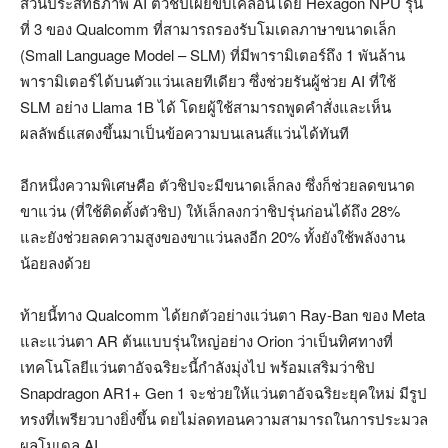
ส่วนประสิทธิภาพ AI ตัวชิปเผยขับเคลื่อนโดย Hexagon NPU รุ่น
ที่ 3 ของ Qualcomm ที่สามารถรองรับโมเดลภาษาขนาดเล็ก
(Small Language Model – SLM) ที่มีพารามิเตอร์ถึง 1 พันล้าน
พารามิเตอร์ได้บนตัวแว่นเลยทีเดียว ซึ่งช่วยรันผู้ช่วย AI ที่ใช้
SLM อย่าง Llama 1B ได้ โดยผู้ใช้สามารถพูดคำสั่งและเห็น
ผลลัพธ์แสดงขึ้นมาเป็นข้อความบนเลนส์แว่นได้ทันที
อีกหนึ่งความพิเศษคือ ตัวชิปจะมีขนาดเล็กลง ซึ่งก็ช่วยลดขนาด
ขาแว่น (ที่ใช้ติดตั้งตัวชิป) ให้เล็กลงกว่าชิปรุ่นก่อนได้ถึง 28%
และยังช่วยลดความสูงของขาแว่นลงอีก 20% ทั้งยังใช้พลังงาน
น้อยลงด้วย
ท้ายนี้ทาง Qualcomm ได้ยกตัวอย่างแว่นตา Ray-Ban ของ Meta
และแว่นตา AR ต้นแบบรุ่นใหญ่อย่าง Orion ว่าเป็นทิศทางที่
เทคโนโลยีแว่นตาอัจฉริยะนี้กำลังมุ่งไป พร้อมเสริมว่าชิป
Snapdragon AR1+ Gen 1 จะช่วยให้แว่นตาอัจฉริยะยุคใหม่ มีรูป
ทรงที่เพรียวบางยิ่งขึ้น ดยไม่ลดทอนความสามารถในการประมวล
ผลโมเดล AI