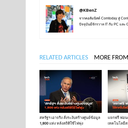
@KBenZ
จากคอลัมนิสต์ Comtoday สู่ Con
ปัจจุบันมีจักรวาล IT กับ PC แล
RELATED ARTICLES
MORE FROM
สหรัฐฯ เอาจริง สั่งระงับสร้างศูนย์ข้อมูล
แจกฟรี ฟอนต์
1,800 แห่ง หลังสถิติใช้ไฟพุ่ง
เทคโนโลยีส