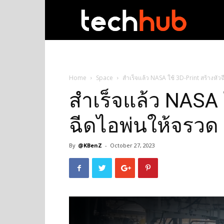
techhub
Home
Space
สำเร็จแล้ว NASA ใช้ 3D-Print สร้างหัว
สำเร็จแล้ว NASA ใ
ฉีดไอพ่นให้จรวด
By
@KBenZ
-
October 27, 2023