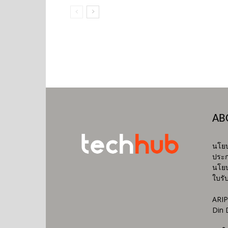
AB
นโยบ
ประก
นโยบ
ใบรั
ARIP
Din 