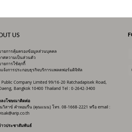
F
OUT US
ายการคุ้มครองข้อมูลส่วนบุคคล
าศความเป็นส่วนตัว
ายการใช้คุกกี้
บแจ้งการประกอบธุรกิจบริการแพลตฟอร์มดิจิทัล
 Public Company Limited 99/16-20 Ratchadapisek Road,
Daeng, Bangkok 10400 Thailand Tel : 0-2642-3400
จลงโฆษณาติดต่อ
ันวิสาข์ คำหอมรื่น (คุณแนน) โทร. 08-1668-2221 หรือ email :
isak@arip.co.th
่าวประชาสัมพันธ์