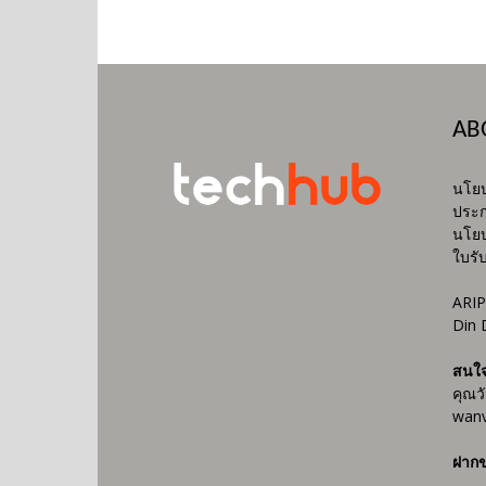
AB
นโยบ
ประก
นโยบ
ใบรั
ARIP
Din 
สนใ
คุณว
wanv
ฝากข