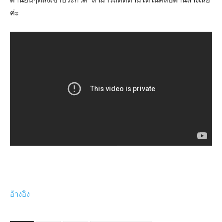
ค่ะ
อ้างอิง