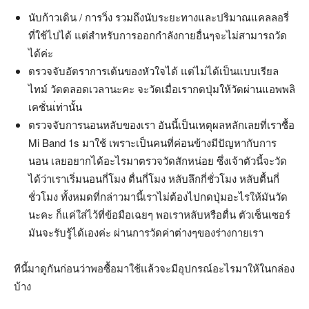
นับก้าวเดิน / การวิ่ง รวมถึงนับระยะทางและปริมาณแคลลอรี่
ที่ใช้ไปได้ แต่สำหรับการออกกำลังกายอื่นๆจะไม่สามารถวัด
ได้ค่ะ
ตรวจจับอัตราการเต้นของหัวใจได้ แต่ไม่ได้เป็นแบบเรียล
ไทม์ วัดตลอดเวลานะคะ จะวัดเมื่อเรากดปุ่มให้วัดผ่านแอพพลิ
เคชั่นเ่ท่านั้น
ตรวจจับการนอนหลับของเรา อันนี้เป็นเหตุผลหลักเลยที่เราซื้อ
Mi Band 1s มาใช้ เพราะเป็นคนที่ค่อนข้างมีปัญหากับการ
นอน เลยอยากได้อะไรมาตรวจวัดสักหน่อย ซึ่งเจ้าตัวนี้จะวัด
ได้ว่าเราเริ่มนอนกี่โมง ตื่นกี่โมง หลับลึกกี่ชั่วโมง หลับตื้นกี่
ชั่วโมง ทั้งหมดที่กล่าวมานี้เราไม่ต้องไปกดปุ่มอะไรให้มันวัด
นะคะ ก็แค่ใส่ไว้ที่ข้อมือเฉยๆ พอเราหลับหรือตื่น ตัวเซ็นเซอร์
มันจะรับรู้ได้เองค่ะ ผ่านการวัดค่าต่างๆของร่างกายเรา
ทีนี้มาดูกันก่อนว่าพอซื้อมาใช้แล้วจะมีอุปกรณ์อะไรมาให้ในกล่อง
บ้าง