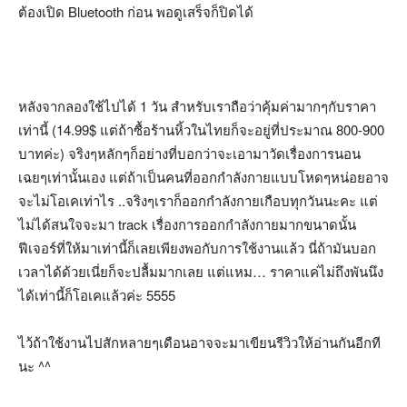
ต้องเปิด Bluetooth ก่อน พอดูเสร็จก็ปิดได้
หลังจากลองใช้ไปได้ 1 วัน สำหรับเราถือว่าคุ้มค่ามากๆกับราคา
เท่านี้ (14.99$ แต่ถ้าซื้อร้านหิ้วในไทยก็จะอยู่ที่ประมาณ 800-900
บาทค่ะ) จริงๆหลักๆก็อย่างที่บอกว่าจะเอามาวัดเรื่องการนอน
เฉยๆเท่านั้นเอง แต่ถ้าเป็นคนที่ออกกำลังกายแบบโหดๆหน่อยอาจ
จะไม่โอเคเท่าไร ..จริงๆเราก็ออกกำลังกายเกือบทุกวันนะคะ แต่
ไม่ได้สนใจจะมา track เรื่องการออกกำลังกายมากขนาดนั้น
ฟีเจอร์ที่ให้มาเท่านี้ก็เลยเพียงพอกับการใช้งานแล้ว นี่ถ้ามันบอก
เวลาได้ด้วยเนี่ยก็จะปลื้มมากเลย แต่แหม… ราคาแค่ไม่ถึงพันนึง
ได้เท่านี้ก็โอเคแล้วค่ะ 5555
ไว้ถ้าใช้งานไปสักหลายๆเดือนอาจจะมาเขียนรีวิวให้อ่านกันอีกที
นะ ^^