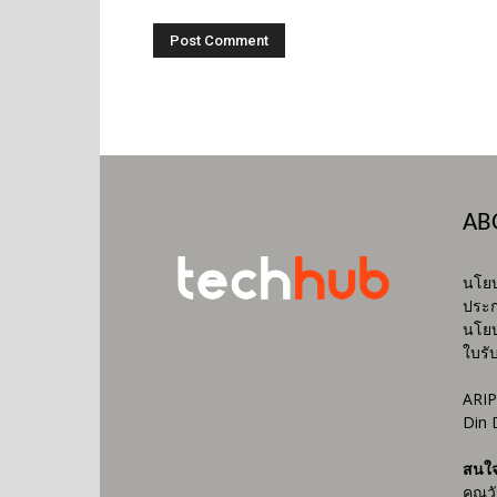
AB
นโยบ
ประก
นโยบ
ใบรั
ARIP
Din 
สนใ
คุณว