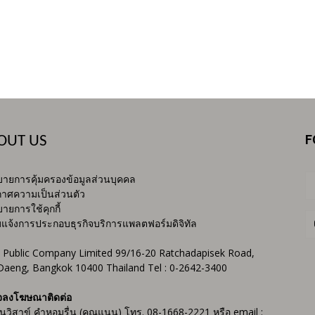
F
OUT US
ายการคุ้มครองข้อมูลส่วนบุคคล
าศความเป็นส่วนตัว
ายการใช้คุกกี้
บแจ้งการประกอบธุรกิจบริการแพลตฟอร์มดิจิทัล
 Public Company Limited 99/16-20 Ratchadapisek Road,
Daeng, Bangkok 10400 Thailand Tel : 0-2642-3400
จลงโฆษณาติดต่อ
ันวิสาข์ คำหอมรื่น (คุณแนน) โทร. 08-1668-2221 หรือ email :